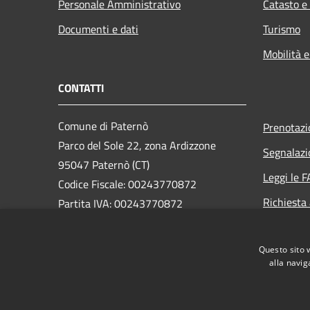
Personale Amministrativo
Catasto e
Documenti e dati
Turismo
Mobilità e
CONTATTI
Comune di Paternò
Prenotaz
Parco del Sole 22, zona Ardizzone
Segnalazi
95047 Paternò (CT)
Leggi le 
Codice Fiscale: 00243770872
Richiesta
Partita IVA: 00243770872
PEC:
ass.segreteria@cert.comune.paterno.ct.it
Questo sito 
Centralino Unico: 0957970111
alla navig