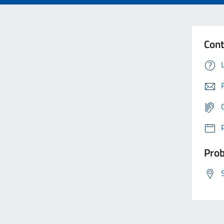
Cont
Prob