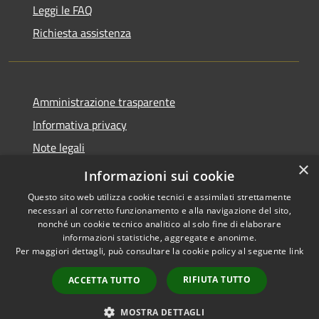
Leggi le FAQ
Richiesta assistenza
Amministrazione trasparente
Informativa privacy
Note legali
×
Dichiarazione di accessibilità
Informazioni sui cookie
Questo sito web utilizza cookie tecnici e assimilati strettamente
necessari al corretto funzionamento e alla navigazione del sito,
nonché un cookie tecnico analitico al solo fine di elaborare
informazioni statistiche, aggregate e anonime.
RSS
Copyright © 2026 • Comune di
Per maggiori dettagli, può consultare la cookie policy al seguente
link
Accessibilità
Paternò • Powered by
Privacy
Municipium
Accesso
•
RIFIUTA TUTTO
ACCETTA TUTTO
Cookie
redazione
Mappa del sito
MOSTRA DETTAGLI