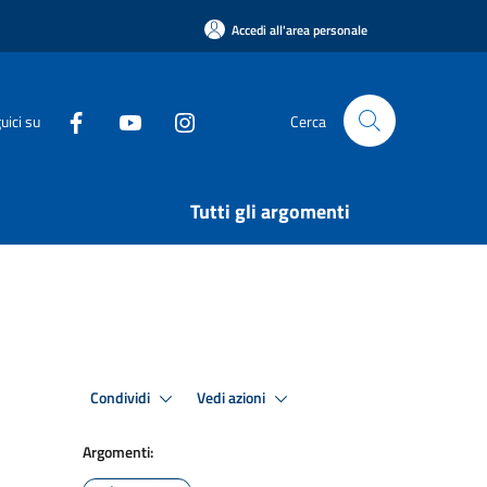
Accedi all'area personale
uici su
Cerca
Tutti gli argomenti
Condividi
Vedi azioni
Argomenti: