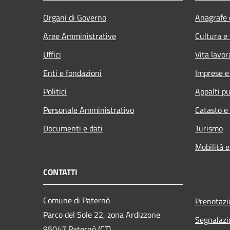
Organi di Governo
Anagrafe e
Aree Amministrative
Cultura e
Uffici
Vita lavor
Enti e fondazioni
Imprese 
Politici
Appalti pu
Personale Amministrativo
Catasto e
Documenti e dati
Turismo
Mobilità e
CONTATTI
Comune di Paternò
Prenotaz
Parco del Sole 22, zona Ardizzone
Segnalazi
95047 Paternò (CT)