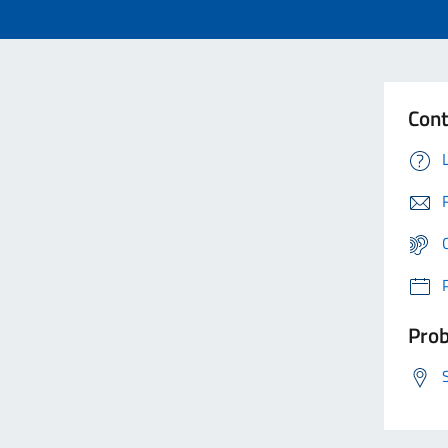
Cont
Prob