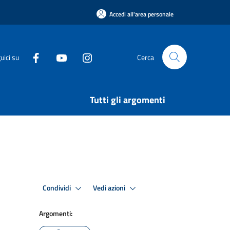
Accedi all'area personale
uici su
Cerca
Tutti gli argomenti
Condividi
Vedi azioni
Argomenti: