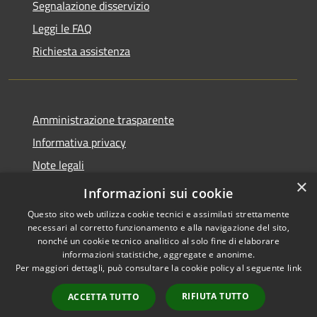
Segnalazione disservizio
Leggi le FAQ
Richiesta assistenza
Amministrazione trasparente
Informativa privacy
Note legali
×
Dichiarazione di accessibilità
Informazioni sui cookie
Questo sito web utilizza cookie tecnici e assimilati strettamente
necessari al corretto funzionamento e alla navigazione del sito,
nonché un cookie tecnico analitico al solo fine di elaborare
informazioni statistiche, aggregate e anonime.
RSS
Copyright © 2026 • Comune di
Per maggiori dettagli, può consultare la cookie policy al seguente
link
Accessibilità
Paternò • Powered by
Privacy
Municipium
Accesso
•
RIFIUTA TUTTO
ACCETTA TUTTO
Cookie
redazione