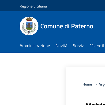
Salta al contenuto principale
Regione Siciliana
Comune di Paternò
Amministrazione
Novità
Servizi
Vivere 
Home
>
Arg