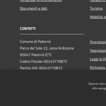
Documenti e dati
Turismo
Mobilità e
CONTATTI
Comune di Paternò
Prenotaz
Parco del Sole 22, zona Ardizzone
Segnalazi
95047 Paternò (CT)
Leggi le 
Codice Fiscale: 00243770872
Richiesta
Partita IVA: 00243770872
PEC:
ass.segreteria@cert.comune.paterno.ct.it
Questo sito 
Centralino Unico: 0957970111
alla navig