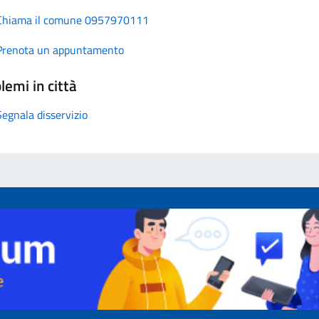
Chiama il comune 0957970111
Prenota un appuntamento
lemi in città
Segnala disservizio