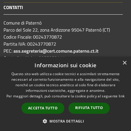
CONTATTI
Comune di Paternò
Parco del Sole 22, zona Ardizzone 95047 Paternò (CT)
Codice Fiscale: 00243770872
Partita IVA: 00243770872
PEC:
ass.segreteria@cert.comune.paterno.ct.it
Centralino Unico: 0957970111
×
Informazioni sui cookie
Questo sito web utilizza cookie tecnici e assimilati strettamente
necessari al corretto funzionamento e alla navigazione del sito,
Prenotazione appuntamento
nonché un cookie tecnico analitico al solo fine di elaborare
informazioni statistiche, aggregate e anonime.
Segnalazione disservizio
Per maggiori dettagli, può consultare la cookie policy al seguente
link
Leggi le FAQ
RIFIUTA TUTTO
ACCETTA TUTTO
Richiesta assistenza
MOSTRA DETTAGLI