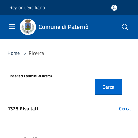
Salta al contenuto principale
Regione Siciliana
Comune di Paternò
Home
>
Ricerca
Inserisci i termini di ricerca
Cerca
1323 Risultati
Cerca
[results] Risultati