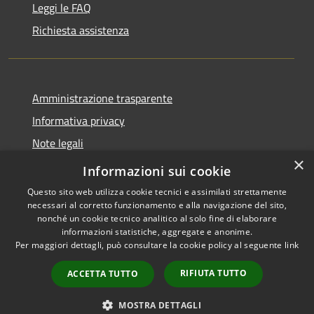
Leggi le FAQ
Richiesta assistenza
Amministrazione trasparente
Informativa privacy
Note legali
×
Dichiarazione di accessibilità
Informazioni sui cookie
Questo sito web utilizza cookie tecnici e assimilati strettamente
necessari al corretto funzionamento e alla navigazione del sito,
nonché un cookie tecnico analitico al solo fine di elaborare
informazioni statistiche, aggregate e anonime.
RSS
Copyright © 2026 • Comune di
Per maggiori dettagli, può consultare la cookie policy al seguente
link
Accessibilità
Paternò • Powered by
Privacy
Municipium
Accesso
•
RIFIUTA TUTTO
ACCETTA TUTTO
Cookie
redazione
Mappa del sito
MOSTRA DETTAGLI