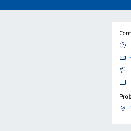
Cont
Prob