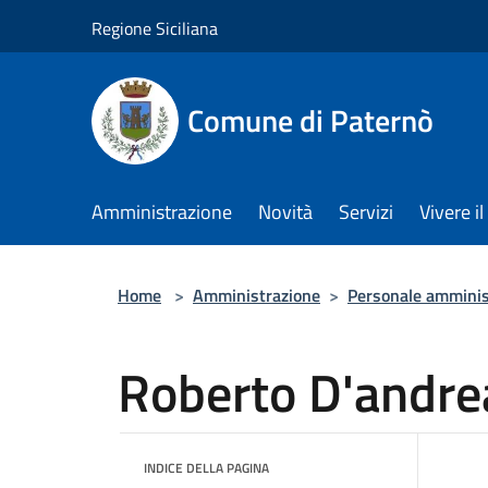
Salta al contenuto principale
Regione Siciliana
Comune di Paternò
Amministrazione
Novità
Servizi
Vivere 
Home
>
Amministrazione
>
Personale amminis
Roberto D'andre
INDICE DELLA PAGINA