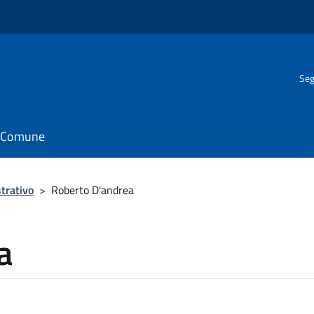
Seg
il Comune
trativo
>
Roberto D'andrea
a