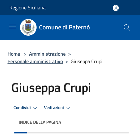
Salta al contenuto principale
Regione Siciliana
Comune di Paternò
Home
>
Amministrazione
>
Personale amministrativo
>
Giuseppa Crupi
Giuseppa Crupi
Condividi
Vedi azioni
INDICE DELLA PAGINA