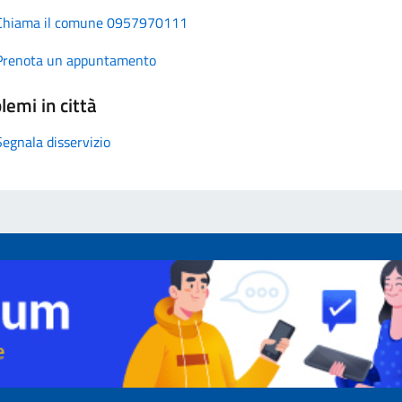
Chiama il comune 0957970111
Prenota un appuntamento
lemi in città
Segnala disservizio