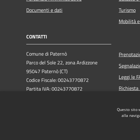
Documenti e dati
Turismo
Mobilità e
CONTATTI
Comune di Paternò
Prenotaz
Parco del Sole 22, zona Ardizzone
Segnalazi
95047 Paternò (CT)
Leggi le 
Codice Fiscale: 00243770872
Richiesta
Partita IVA: 00243770872
PEC:
ass.segreteria@cert.comune.paterno.ct.it
Questo sito 
Centralino Unico: 0957970111
alla navig