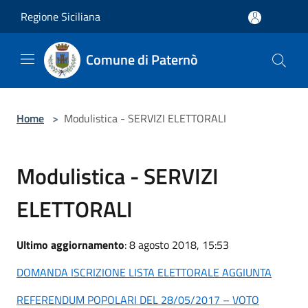
Salta al contenuto principale
Regione Siciliana
Comune di Paternò
Home
>
Modulistica - SERVIZI ELETTORALI
Modulistica - SERVIZI
ELETTORALI
Ultimo aggiornamento
: 8 agosto 2018, 15:53
DOMANDA ISCRIZIONE LISTA ELETTORALE AGGIUNTA
REFERENDUM POPOLARI DEL 28/05/2017 – VOTO