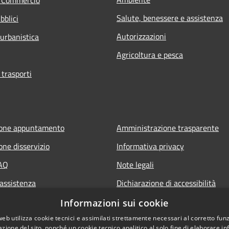
Salute, benessere e assistenza
bblici
Autorizzazioni
 urbanistica
Agricoltura e pesca
 trasporti
ione appuntamento
Amministrazione trasparente
one disservizio
Informativa privacy
FAQ
Note legali
 assistenza
Dichiarazione di accessibilità
Informazioni sui cookie
web utilizza cookie tecnici e assimilati strettamente necessari al corretto fu
azione del sito, nonché un cookie tecnico analitico al solo fine di elaborare i