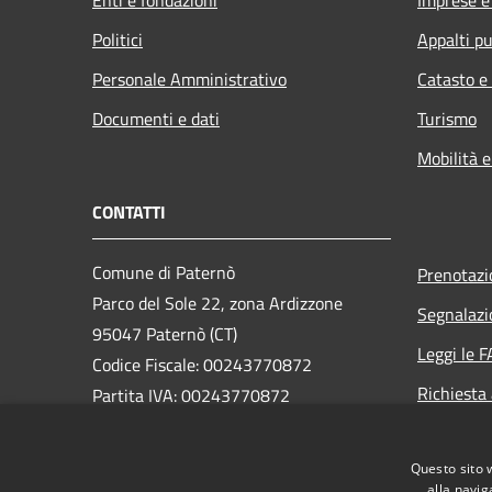
Politici
Appalti pu
Personale Amministrativo
Catasto e
Documenti e dati
Turismo
Mobilità e
CONTATTI
Comune di Paternò
Prenotaz
Parco del Sole 22, zona Ardizzone
Segnalazi
95047 Paternò (CT)
Leggi le 
Codice Fiscale: 00243770872
Richiesta
Partita IVA: 00243770872
PEC:
ass.segreteria@cert.comune.paterno.ct.it
Questo sito 
Centralino Unico: 0957970111
alla navig