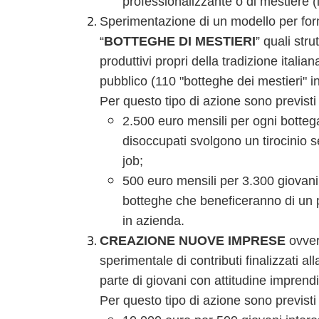
professionalizzante o di mestiere (in t
Sperimentazione di un modello per form
“
BOTTEGHE DI MESTIERI
” quali str
produttivi propri della tradizione itali
pubblico (110 "botteghe dei mestieri" in
Per questo tipo di azione sono previsti 
2.500 euro mensili per ogni bottega
disoccupati svolgono un tirocinio 
job;
500 euro mensili per 3.300 giovani (
botteghe che beneficeranno di un 
in azienda.
CREAZIONE NUOVE IMPRESE
ovver
sperimentale di contributi finalizzati a
parte di giovani con attitudine imprendi
Per questo tipo di azione sono previsti 