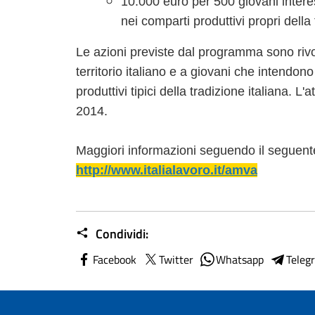
10.000 euro per 500 giovani inter
nei comparti produttivi propri della 
Le azioni previste dal programma sono rivolt
territorio italiano e a giovani che intendo
produttivi tipici della tradizione italiana. L
2014.
Maggiori informazioni seguendo il seguente
http://www.italialavoro.it/amva
Condividi:
Facebook
Twitter
Whatsapp
Teleg