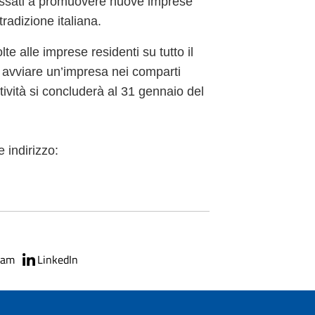
essati a promuovere nuove imprese
tradizione italiana.
e alle imprese residenti su tutto il
no avviare un’impresa nei comparti
'attività si concluderà al 31 gennaio del
 indirizzo:
ram
LinkedIn