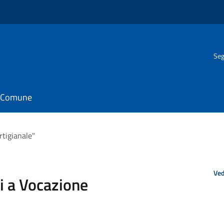
Seg
il Comune
rtigianale"
Ved
i a Vocazione