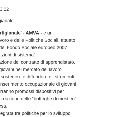
13:02
gianale"
rtigianale' - AMVA
- è un
o e delle Politiche Sociali, attuato
N del Fondo Sociale europeo 2007-
zioni di sistema”.
ione del contratto di apprendistato,
 giovani nel mercato del lavoro
di sostenere e diffondere gli strumenti
l’inserimento occupazionale di giovani
erranno promossi dispositivi per
 creazione delle “botteghe di mestieri”
esa.
tegrata tra politiche per lo sviluppo