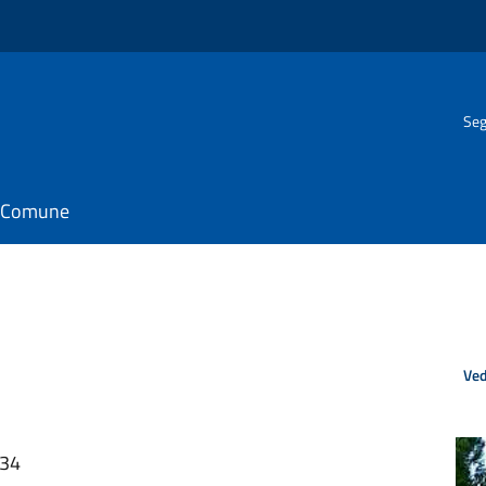
Seg
il Comune
Ved
:34