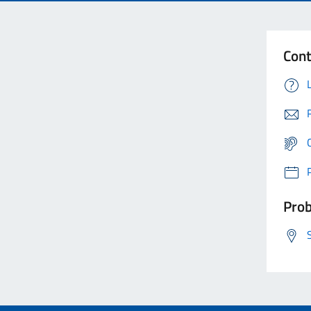
Cont
Prob