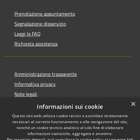
Prenotazione appuntamento
Segnalazione disservizio
Leggi le FAQ
Richiesta assistenza
Amministrazione trasparente
Informativa privacy
Note legali
×
Dichiarazione di accessibilità
Informazioni sui cookie
Questo sito web utilizza cookie tecnici e assimilati strettamente
necessari al corretto funzionamento e alla navigazione del sito,
nonché un cookie tecnico analitico al solo fine di elaborare
informazioni statistiche, aggregate e anonime.
RSS
Copyright © 2026 • Comune di
Per maggiori dettagli, può consultare la cookie policy al seguente
link