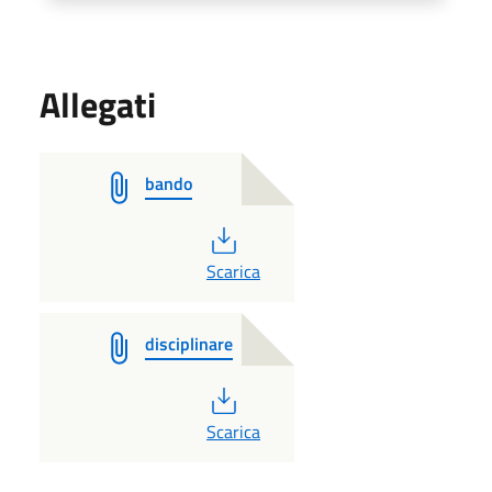
Allegati
bando
PDF
Scarica
disciplinare
PDF
Scarica