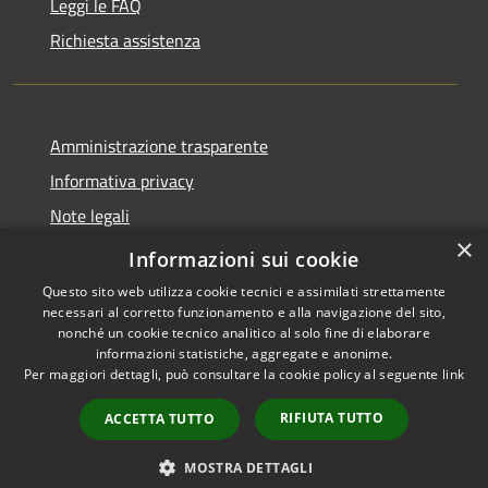
Leggi le FAQ
Richiesta assistenza
Amministrazione trasparente
Informativa privacy
Note legali
×
Dichiarazione di accessibilità
Informazioni sui cookie
Questo sito web utilizza cookie tecnici e assimilati strettamente
necessari al corretto funzionamento e alla navigazione del sito,
nonché un cookie tecnico analitico al solo fine di elaborare
informazioni statistiche, aggregate e anonime.
RSS
Copyright © 2026 • Comune di
Per maggiori dettagli, può consultare la cookie policy al seguente
link
Accessibilità
Paternò • Powered by
Privacy
Municipium
Accesso
•
RIFIUTA TUTTO
ACCETTA TUTTO
Cookie
redazione
Mappa del sito
MOSTRA DETTAGLI