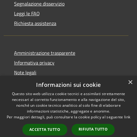
Segnalazione disservizio
Leggi le FAQ
Richiesta assistenza
Amministrazione trasparente
Informativa privacy
Note legali
×
Dichiarazione di accessibilità
Informazioni sui cookie
Questo sito web utilizza cookie tecnici e assimilati strettamente
necessari al corretto funzionamento e alla navigazione del sito,
nonché un cookie tecnico analitico al solo fine di elaborare
informazioni statistiche, aggregate e anonime.
RSS
Copyright © 2026 • Comune di
Per maggiori dettagli, può consultare la cookie policy al seguente
link
Accessibilità
Paternò • Powered by
Privacy
Municipium
Accesso
•
RIFIUTA TUTTO
ACCETTA TUTTO
Cookie
redazione