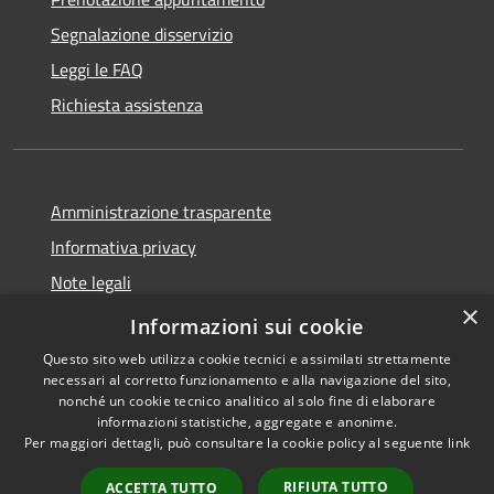
Segnalazione disservizio
Leggi le FAQ
Richiesta assistenza
Amministrazione trasparente
Informativa privacy
Note legali
×
Dichiarazione di accessibilità
Informazioni sui cookie
Questo sito web utilizza cookie tecnici e assimilati strettamente
necessari al corretto funzionamento e alla navigazione del sito,
nonché un cookie tecnico analitico al solo fine di elaborare
informazioni statistiche, aggregate e anonime.
RSS
Copyright © 2026 • Comune di
Per maggiori dettagli, può consultare la cookie policy al seguente
link
Accessibilità
Paternò • Powered by
Privacy
Municipium
Accesso
•
RIFIUTA TUTTO
ACCETTA TUTTO