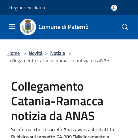
Salta al contenuto principale
Regione Siciliana
Comune di Paternò
Home
>
Novità
>
Notizie
>
Collegamento Catania-Ramacca notizia da ANAS
Collegamento
Catania-Ramacca
notizia da ANAS
Si informa che la società Anas avvierà il Dibattito
Pubblico sul progetto PA 889 "Miglioramento e