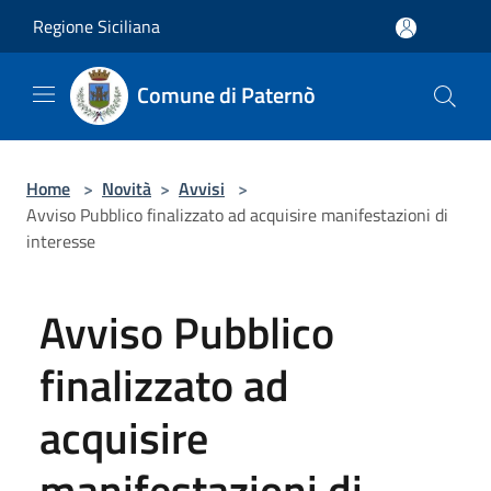
Salta al contenuto principale
Regione Siciliana
Comune di Paternò
Home
>
Novità
>
Avvisi
>
Avviso Pubblico finalizzato ad acquisire manifestazioni di
interesse
Avviso Pubblico
finalizzato ad
acquisire
manifestazioni di