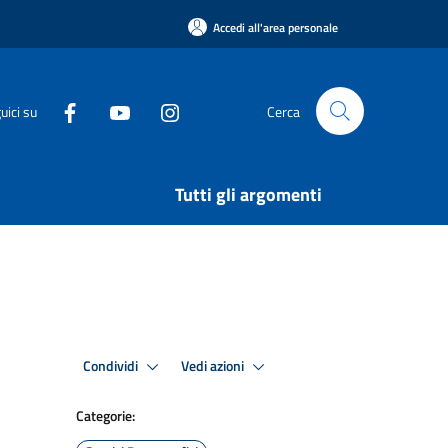
Accedi all'area personale
uici su
Cerca
Tutti gli argomenti
Condividi
Vedi azioni
Categorie: