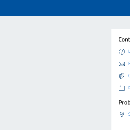
Cont
Prob